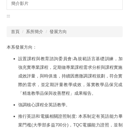
簡介影片
:::
首頁
系所簡介
發展方向
本系發展方向：
:
設置課程與教育諮詢委員會
為規範語言基礎訓練，加
強充實專業課程，定期做專業課程需求分析與課程實施
成效評量，與時俱進，持續因應微調課程規劃，符合實
際的需求，並定期評量教學成效，落實教學品保完成
「精進教學品保與改善歷程」成果報告。
強調核心課程全英語教學。
:
推行英語和電腦相關證照制度
本系制定有英語能力畢
(
700
)
TQC
業門檻
大學部多益
分
，
電腦能力證照，並制