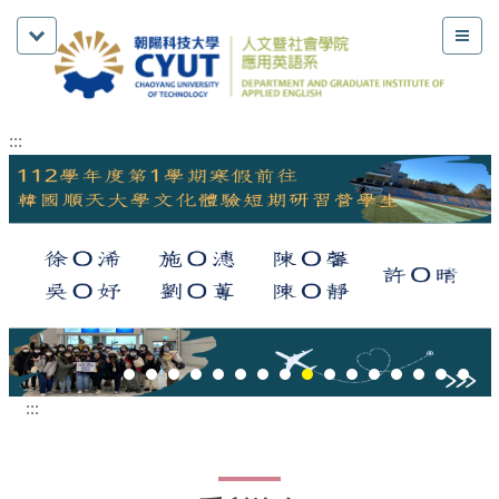
:::
:::