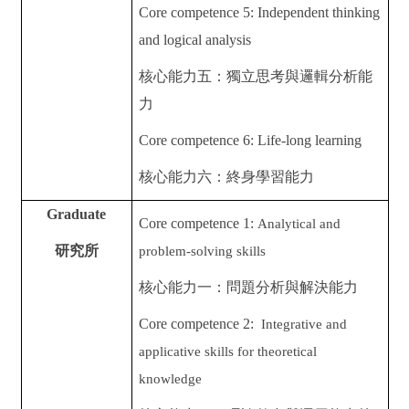
Core competence 5: Independent thinking
and logical analysis
核心能力五：獨立思考與邏輯分析能
力
Core competence 6: Life-long learning
核心能力六：終身學習能力
Graduate
Core competence 1:
Analytical and
研究所
problem-solving skills
核心能力一：問題分析與解決能力
Core competence 2:
Integrative and
applicative skills for theoretical
knowledge