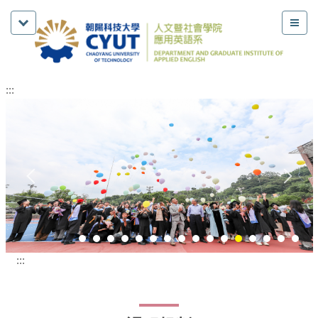
:::
:::