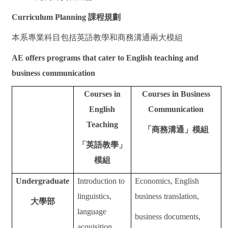
Curriculum Planning
課程規劃
本系專業科目包括英語教學和商務溝通兩大模組
AE offers programs that cater to English teaching and
business communication
Courses in
Courses in Business
English
Communication
Teaching
「商務溝通」模組
「英語教學」
模組
Undergraduate
Introduction to
Economics, English
linguistics,
business translation,
大學部
language
business documents,
acquisition,