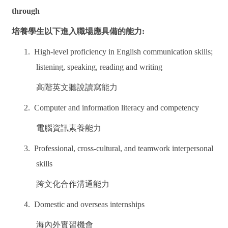
through
培養學生以下進入職場應具備的能力:
1. High-level proficiency in English communication skills;
listening, speaking, reading and writing
高階英文聽說讀寫能力
2. Computer and information literacy and competency
電腦資訊素養能力
3. Professional, cross-cultural, and teamwork interpersonal
skills
跨文化合作溝通能力
4. Domestic and overseas internships
海內外實習機會