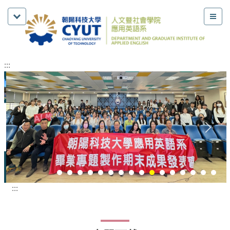
:::
:::