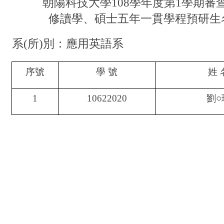
朝陽科技大學108學年度第1學期審
修讀學、碩士五年一貫學程預研生
系(所)別：應用英語系
序號
學 號
姓 
1
10622020
劉
○